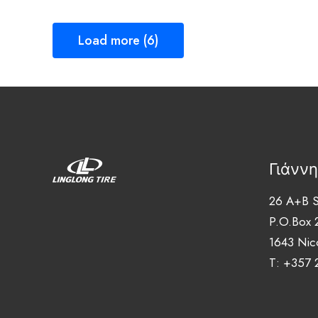
Load more (6)
Γιάνν
26 A+B S
P.O.Box 
1643 Nic
T: +357 