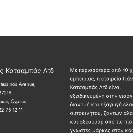
ης Κατσαμπάς Λτδ
Με περισσότερα από 40 χ
εμπειρίας, η εταιρεία Γιά
tassinos Avenue,
Κατσαμπάς Λτδ είναι
27218,
εξειδικευμένη στην εισα
osia, Cyprus
διανομή και εξαγωγή ελ
22 75 12 11
αυτοκινήτου, ζαντών αλο
και αξεσουάρ από τις πιο
γνωστές μάρκες στον κό