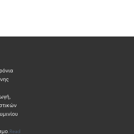
ρόνια
ννης
γωγή,
αστικών
υμινίου
σμο.
Read