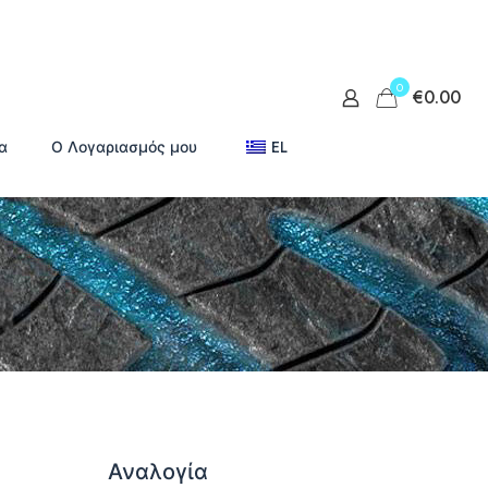
0
€0.00
α
Ο Λογαριασμός μου
EL
α
Αναλογία