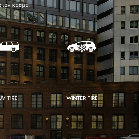
 στον κόσμο.
UV TIRE
WINTER TIRE