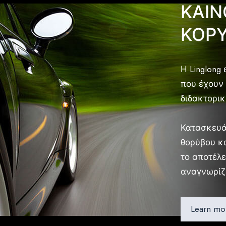
ΚΑΙΝ
ΚΟΡΥ
Η Linglong 
που έχουν 
διδακτορικ
Κατασκευά
θορύβου κα
το αποτέλε
αναγνωρίζε
Learn mo