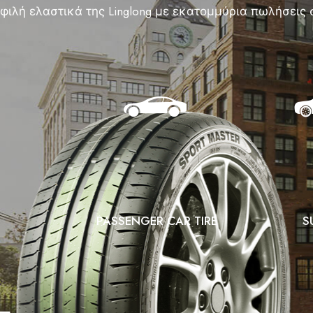
φιλή ελαστικά της Linglong με εκατομμύρια πωλήσεις
PASSENGER CAR TIRE
S