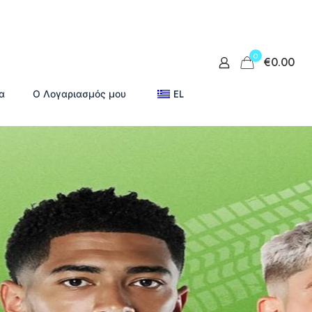
0
€0.00
α
Ο Λογαριασμός μου
EL