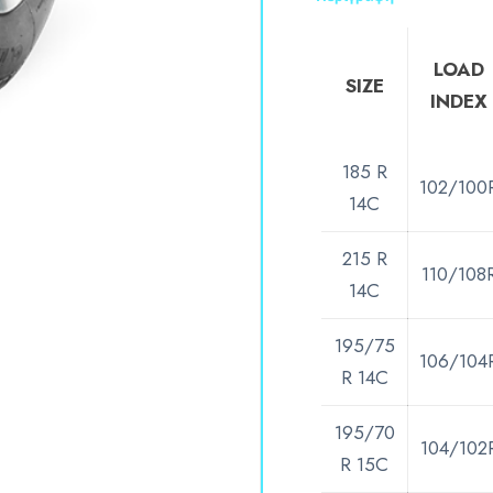
LOAD
SIZE
INDEX
185 R
102/100
14C
215 R
110/108
14C
195/75
106/104
R 14C
195/70
104/102
R 15C