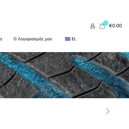
0
€0.00
α
Ο Λογαριασμός μου
EL
α