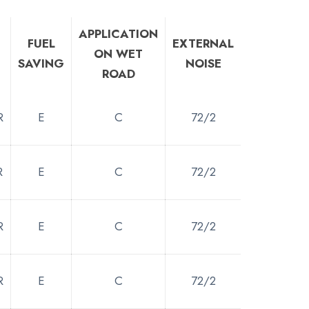
APPLICATION
FUEL
EXTERNAL
ON WET
SAVING
NOISE
ROAD
R
E
C
72/2
R
E
C
72/2
R
E
C
72/2
R
E
C
72/2