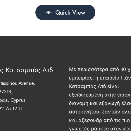
Quick View
ης Κατσαμπάς Λτδ
Με περισσότερα από 40 χ
εμπειρίας, η εταιρεία Γιά
tassinos Avenue,
Κατσαμπάς Λτδ είναι
27218,
εξειδικευμένη στην εισα
osia, Cyprus
διανομή και εξαγωγή ελ
22 75 12 11
αυτοκινήτου, ζαντών αλο
και αξεσουάρ από τις πιο
γνωστές μάρκες στον κό