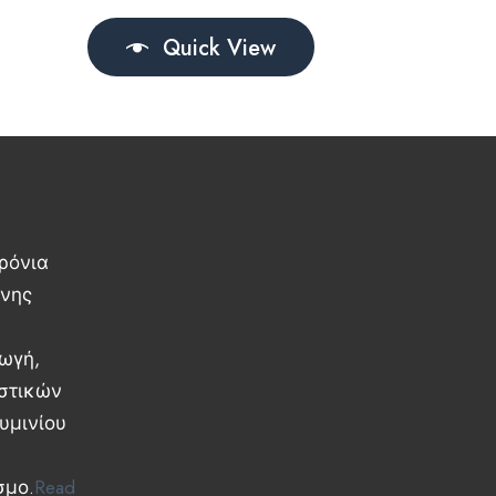
Quick View
ρόνια
ννης
γωγή,
αστικών
υμινίου
σμο.
Read