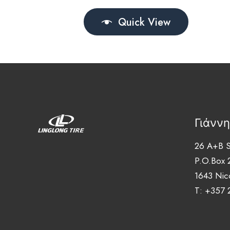
Quick View
Γιάνν
26 A+B S
P.O.Box 
1643 Nic
T: +357 