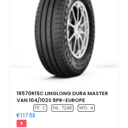
19570R15C LINGLONG DURA MASTER
VAN 104/102S 8PR-EUROPE
FE: C
-
NL: 72dB
-
WG: A
€117.88
X