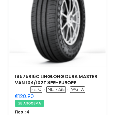
18575R16C LINGLONG DURA MASTER
VAN 104/102T 8PR-EUROPE
FE: C
-
NL: 72dB
-
WG: A
€120.90
ΣΕ ΑΠΌΘΕΜΑ
Ποσ.:
4