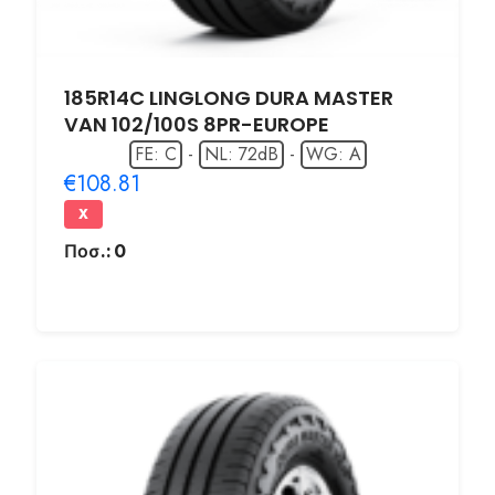
185R14C LINGLONG DURA MASTER
VAN 102/100S 8PR-EUROPE
FE: C
-
NL: 72dB
-
WG: A
€108.81
X
Ποσ.:
0