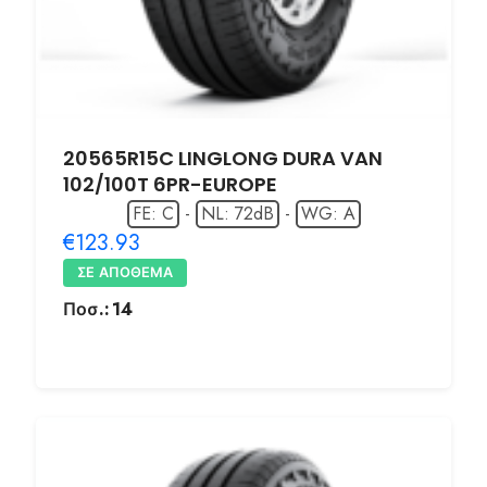
20565R15C LINGLONG DURA VAN
102/100T 6PR-EUROPE
FE: C
-
NL: 72dB
-
WG: A
€123.93
ΣΕ ΑΠΌΘΕΜΑ
Ποσ.:
14