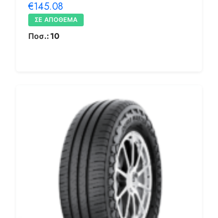
€145.08
ΣΕ ΑΠΌΘΕΜΑ
Ποσ.:
10