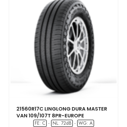
21560R17C LINGLONG DURA MASTER
VAN 109/107T 8PR-EUROPE
FE: C
-
NL: 72dB
-
WG: A