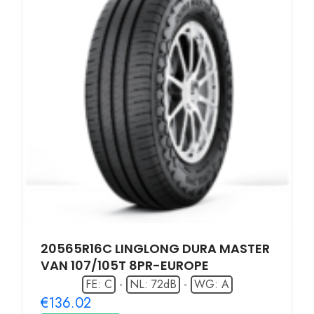
20565R16C LINGLONG DURA MASTER
VAN 107/105T 8PR-EUROPE
FE: C
-
NL: 72dB
-
WG: A
€136.02