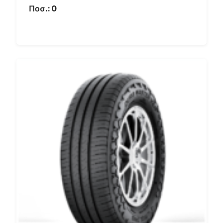
Ποσ.:
0