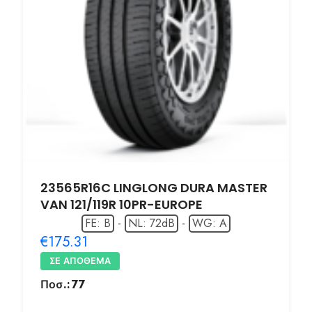
23565R16C LINGLONG DURA MASTER
VAN 121/119R 10PR-EUROPE
FE: B
-
NL: 72dB
-
WG: A
€175.31
ΣΕ ΑΠΌΘΕΜΑ
Ποσ.:
77