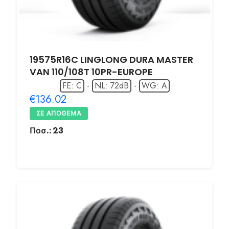
19575R16C LINGLONG DURA MASTER
VAN 110/108T 10PR-EUROPE
FE: C
-
NL: 72dB
-
WG: A
€136.02
ΣΕ ΑΠΌΘΕΜΑ
Ποσ.:
23