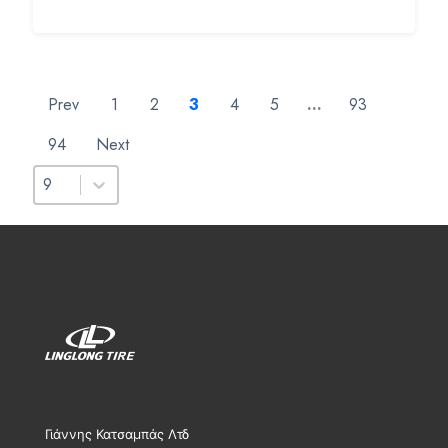
Prev
1
2
3
4
5
…
93
94
Next
Select number per page
Select number per page
9
Γιάννης Κατσαμπάς Λτδ