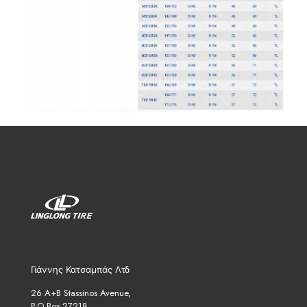
Γιάννης Κατσαμπάς Λτδ
26 A+B Stassinos Avenue,
P.O.Box 27218,