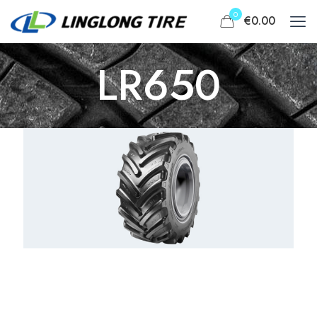
0
€0.00
LR650